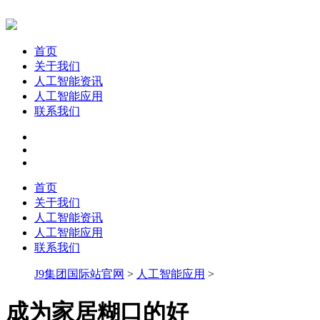
首页
关于我们
人工智能资讯
人工智能应用
联系我们
首页
关于我们
人工智能资讯
人工智能应用
联系我们
J9集团国际站官网
>
人工智能应用
>
成为家居糊口的好