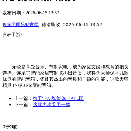
发布日期：2026-06-15 13:57
J9集团国际站官网
德清民政
2026-06-15 13:57
发表于
浙江
无论是享受音乐、节制家电，成为家庭文娱和教育的抱负
选择。连系了智能家居节制取杰出音质，我将为大师保举几款
优良的智能音箱，凭仗其杰出的音质和丰硕的功能，这款天猫
精灵 IN糖3 Pro智能音箱。
上一篇：
携工业AI智能体（AI...即
下一篇：
这款声响采用一体
关于我们