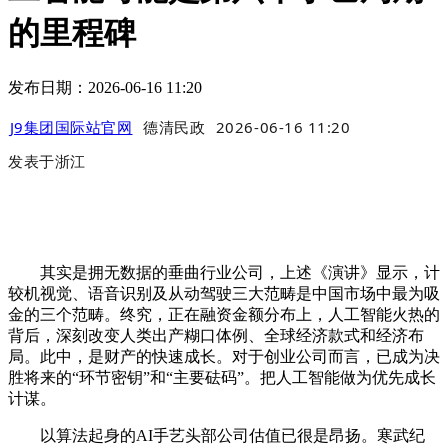
的里程碑
发布日期：2026-06-16 11:20
J9集团国际站官网
德清民政
2026-06-16 11:20
发表于
浙江
其实是拥无数据的垂曲行业公司，上述《演讲》显示，计
较机视觉、语音识别及从动驾驶三大范畴是中国市场中最为吸
金的三个范畴。终究，正在融资金额分布上，人工智能火热的
背后，深刻改变人类出产糊口体例、全球经济款式和经济布
局。此中，是财产的快速成长。对于创业公司而言，已成为决
胜将来的“环节密钥”和“主要砝码”。把人工智能做为优先成长
计谋。
以算法起身的AI手艺头部公司估值已很是昂扬。寒武纪