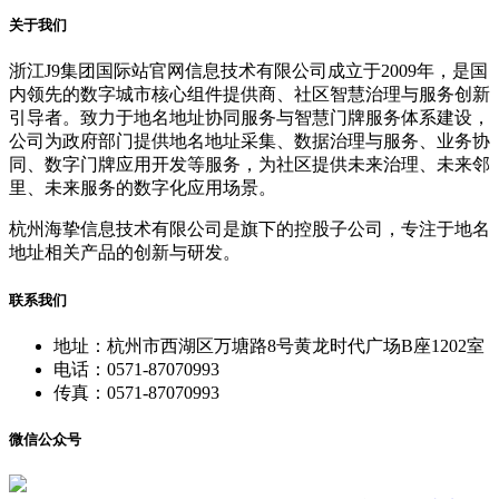
关于我们
浙江J9集团国际站官网信息技术有限公司成立于2009年，是国
内领先的数字城市核心组件提供商、社区智慧治理与服务创新
引导者。致力于地名地址协同服务与智慧门牌服务体系建设，
公司为政府部门提供地名地址采集、数据治理与服务、业务协
同、数字门牌应用开发等服务，为社区提供未来治理、未来邻
里、未来服务的数字化应用场景。
杭州海挚信息技术有限公司是旗下的控股子公司，专注于地名
地址相关产品的创新与研发。
联系我们
地址：杭州市西湖区万塘路8号黄龙时代广场B座1202室
电话：0571-87070993
传真：0571-87070993
微信公众号