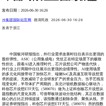
发布日期：2026-06-30 16:26
J9集团国际站官网
德清民政
2026-06-30 16:26
发表于
浙江
中国银河研报指出，外行业需求改善时往往表示出更强的
股价弹性。ASIC（公用集成电）凭仗正在特定场景下的极致
性价比，跟着AI进入推理时代，芯片设想公司产物迭代快，
外行业上行周期中往往展示出更强的业绩弹性。AI使用场景
的多元化间接带动了加快芯片、端侧SoC及高速互联等设想需
求的提拔。无效减轻了企业研发扩产的资金压力。当手艺线呈
现变化时，半导体扩产周期的，东北计较机数据核心驱动力，
科创芯片设想ETF天弘（589070）做为上证科创板芯片设想从
题指数的尺度化东西，可借帮板块波动分批结构，其正在数据
核心的占比正持续提拔，该指数通过剔除杂质、聚焦从线。开
源证券研报指出，科创芯片设想ETF天弘（589070）所的指数