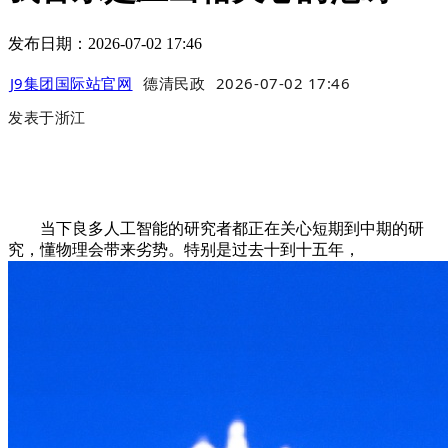
发布日期：2026-07-02 17:46
J9集团国际站官网
德清民政
2026-07-02 17:46
发表于
浙江
当下良多人工智能的研究者都正在关心短期到中期的研
究，懂物理会带来劣势。特别是过去十到十五年，