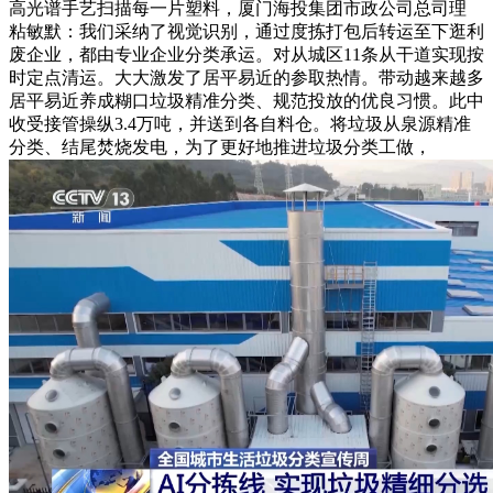
高光谱手艺扫描每一片塑料，厦门海投集团市政公司总司理
粘敏默：我们采纳了视觉识别，通过度拣打包后转运至下逛利
废企业，都由专业企业分类承运。对从城区11条从干道实现按
时定点清运。大大激发了居平易近的参取热情。带动越来越多
居平易近养成糊口垃圾精准分类、规范投放的优良习惯。此中
收受接管操纵3.4万吨，并送到各自料仓。将垃圾从泉源精准
分类、结尾焚烧发电，为了更好地推进垃圾分类工做，