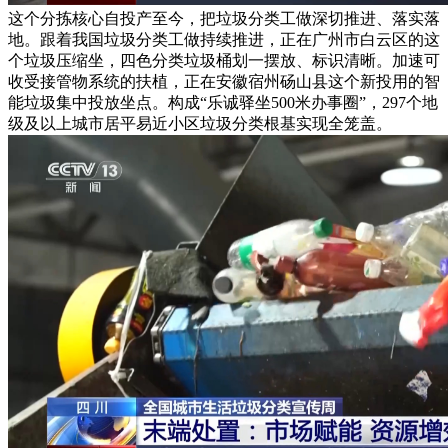
这个分拣核心自投产至今，把垃圾分类工做深切推进、落实落
地。跟着我国垃圾分类工做持续推进，正在广州市白云区的这
个垃圾压缩坐，四色分类垃圾桶划一摆放、标识清晰。加速可
收受接管物系统的扶植，正在安徽宿州砀山县这个新投用的智
能垃圾集中投放坐点。构成“乐诚驿坐500米办事圈”，297个地
级及以上城市居平易近小区垃圾分类根基实现全笼盖。