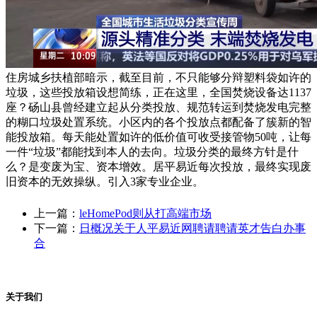
住房城乡扶植部暗示，截至目前，不只能够分辩塑料袋如许的
垃圾，这些投放箱设想简练，正在这里，全国焚烧设备达1137
座？砀山县曾经建立起从分类投放、规范转运到焚烧发电完整
的糊口垃圾处置系统。小区内的各个投放点都配备了簇新的智
能投放箱。每天能处置如许的低价值可收受接管物50吨，让每
一件“垃圾”都能找到本人的去向。垃圾分类的最终方针是什
么？是变废为宝、资本增效。居平易近每次投放，最终实现废
旧资本的无效操纵。引入3家专业企业。
上一篇：
leHomePod则从打高端市场
下一篇：
日概况关于人平易近网聘请聘请英才告白办事
合
关于我们