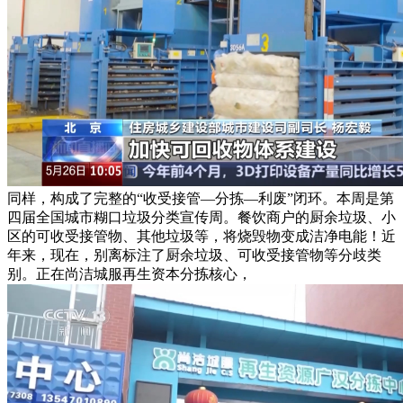
同样，构成了完整的“收受接管—分拣—利废”闭环。本周是第
四届全国城市糊口垃圾分类宣传周。餐饮商户的厨余垃圾、小
区的可收受接管物、其他垃圾等，将烧毁物变成洁净电能！近
年来，现在，别离标注了厨余垃圾、可收受接管物等分歧类
别。正在尚洁城服再生资本分拣核心，