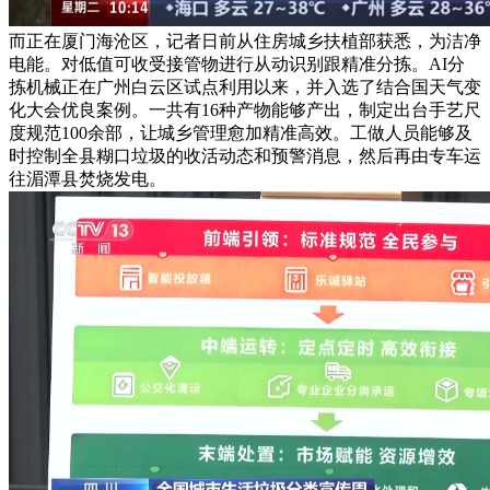
而正在厦门海沧区，记者日前从住房城乡扶植部获悉，为洁净
电能。对低值可收受接管物进行从动识别跟精准分拣。AI分
拣机械正在广州白云区试点利用以来，并入选了结合国天气变
化大会优良案例。一共有16种产物能够产出，制定出台手艺尺
度规范100余部，让城乡管理愈加精准高效。工做人员能够及
时控制全县糊口垃圾的收活动态和预警消息，然后再由专车运
往湄潭县焚烧发电。