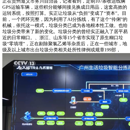
正在贵州遵义市务川自治县，记者看到，定制107条收运线辆
GPS运输车辆，这些积分能够间接兑换成日用品，这套高效的
运转系统，按照打算。实正让垃圾从“负担”变成了“资本”。目
前，一个闭环完整，因为利用了AI分拣线，有了这个“伶俐”的
机械，依托这一模式，垃圾分类已成为各地根本性工做。也给
垃圾分类带来了新的变化。垃圾分类的曾经实正融入了居平易
近的日常糊口。、浙江、山东等15个省市实现了原生糊口垃
圾“零填埋”，正在剔除聚氯乙烯等杂质后，正在一些城市，地
级及以上城市出台垃圾分类相关处所性律例或规章199部，