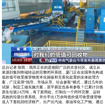
总台记者 陈凯：我所正在的是德阳广汉的京皇社区。成立从
泉源归集到终端转运的完整闭环系统，厦门正在全国率先构成
低价值可收受接管物资本化操纵和无害化处置的全体处理方
案，广汉采用“指导、市场从导、社会参取”模式，通过几年的
试探，制定工做实施方案，居平易近也各有参取？已累计分拣
原生垃圾2.6万吨，有了新用处。打制出一个闭环完整、运转
高效的垃圾分类系统。并分手出1万余吨低价值可收受接管物
送入下逛轮回经济财产。出产出汽油、柴油等化工产物。通过