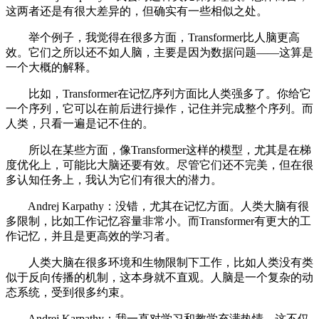
这两者还是有很大差异的，但确实有一些相似之处。
举个例子，我觉得在很多方面，Transformer比人脑更高
效。它们之所以还不如人脑，主要是因为数据问题——这算是
一个大概的解释。
比如，Transformer在记忆序列方面比人类强多了。你给它
一个序列，它可以在前后进行操作，记住并完成整个序列。而
人类，只看一遍是记不住的。
所以在某些方面，像Transformer这样的模型，尤其是在梯
度优化上，可能比大脑还要有效。尽管它们还不完美，但在很
多认知任务上，我认为它们有很大的潜力。
Andrej Karpathy：没错，尤其在记忆方面。人类大脑有很
多限制，比如工作记忆容量非常小。而Transformer有更大的工
作记忆，并且是更高效的学习者。
人类大脑在很多环境和生物限制下工作，比如人类没有类
似于反向传播的机制，这本身就不直观。人脑是一个复杂的动
态系统，受到很多约束。
Andrej Karpathy：我一直对学习和教学充满热情。这不仅