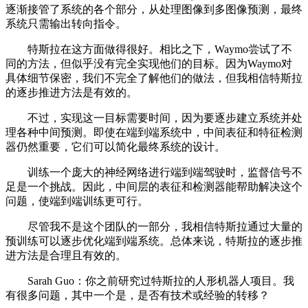
逐渐接管了系统的各个部分，从处理图像到多图像预测，最终
系统只需输出转向指令。
特斯拉在这方面做得很好。相比之下，Waymo尝试了不
同的方法，但似乎没有完全实现他们的目标。因为Waymo对
具体细节保密，我们不完全了解他们的做法，但我相信特斯拉
的逐步推进方法是有效的。
不过，实现这一目标需要时间，因为要逐步建立系统并处
理各种中间预测。即使在端到端系统中，中间表征和特征检测
器仍然重要，它们可以简化最终系统的设计。
训练一个庞大的神经网络进行端到端驾驶时，监督信号不
足是一个挑战。因此，中间层的表征和检测器能帮助解决这个
问题，使端到端训练更可行。
尽管我不是这个团队的一部分，我相信特斯拉通过大量的
预训练可以逐步优化端到端系统。总体来说，特斯拉的逐步推
进方法是合理且有效的。
Sarah Guo：你之前研究过特斯拉的人形机器人项目。我
有很多问题，其中一个是，是否有技术或经验的转移？