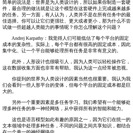
简单的说法是：世界是为人类设计的，所以如果你制造一套硬
件，最合理的做法就是让这个模型在这套硬件上完成越来越多
的任务。另一方面，有人认为，人类并不是在所有任务中的最
佳选择。你可以让它们更强壮、更大或者更小，那为什么不尝
试做一些超越人类能力的事情呢？你怎么理解这个问题？
Andrej Karpathy：我觉得人们可能低估了每个平台的固定
成本的复杂性。实际上，每个平台都有很高的固定成本，因此
集中化、让一个平台能够处理所有任务是非常有意义的。
此外，人形设计也很吸引人，因为人类可以轻松操作它，
这在数据收集方面也非常有帮助。我认为这一点经常被忽视。
你提到的世界为人类设计的因素当然也很重要。我认为我
们会看到一些人形平台的变体，但每个平台的固定成本都是巨
大的。
另外一个重要因素是多任务学习。我们希望有一个能够处
理多种任务的单一神经网络，从中获得所有的智能和能力。
这也是语言模型如此有趣的原因之一，因为它们在统一的
文本领域中处理多种任务，不同的问题之间共享知识，都结合
在一个单一的神经网络中。