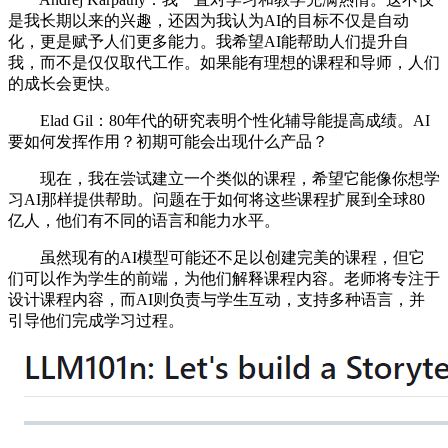
是我长期以来的兴趣，还因为我认为AI的目标不仅是自动
化，更是赋予人们更多能力。我希望AI能帮助人们提升自
我，而不是仅仅取代工作。如果能有理想的课程和导师，人们
的成长会更快。
Elad Gil：80年代的研究表明个性化辅导能提高成绩。AI
要如何发挥作用？初期可能会出现什么产品？
现在，我在尝试建立一个类似的课程，希望它能像你想学
习AI那样提供帮助。问题在于如何将这些课程扩展到全球80
亿人，他们有不同的语言和能力水平。
虽然现有的AI模型可能还不足以创建完美的课程，但它
们可以作为学生的前端，为他们解释课程内容。老师将专注于
设计课程内容，而AI则负责与学生互动，支持多种语言，并
引导他们完成学习过程。