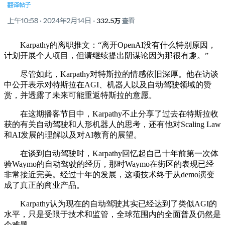
Karpathy的离职推文：“离开OpenAI没有什么特别原因，
计划开展个人项目，但请继续提出阴谋论因为那很有趣。”
尽管如此，Karpathy对特斯拉的情感依旧深厚。他在访谈
中公开表示对特斯拉在AGI、机器人以及自动驾驶领域的赞
赏，并透露了未来可能重返特斯拉的意愿。
在这期播客节目中，Karpathy不止分享了过去在特斯拉收
获的有关自动驾驶和人形机器人的思考，还有他对Scaling Law
和AI发展的理解以及对AI教育的展望。
在谈到自动驾驶时，Karpathy回忆起自己十年前第一次体
验Waymo的自动驾驶的经历，那时Waymo在街区的表现已经
非常接近完美。经过十年的发展，这项技术终于从demo演变
成了真正的商业产品。
Karpathy认为现在的自动驾驶其实已经达到了类似AGI的
水平，只是受限于技术和监管，全球范围内的全面普及仍然是
个难题。