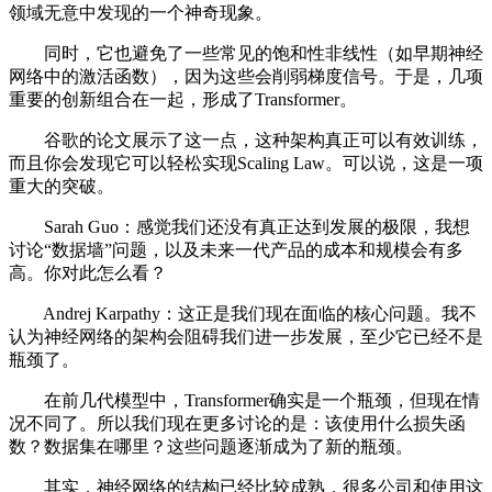
领域无意中发现的一个神奇现象。
同时，它也避免了一些常见的饱和性非线性（如早期神经
网络中的激活函数），因为这些会削弱梯度信号。于是，几项
重要的创新组合在一起，形成了Transformer。
谷歌的论文展示了这一点，这种架构真正可以有效训练，
而且你会发现它可以轻松实现Scaling Law。可以说，这是一项
重大的突破。
Sarah Guo：感觉我们还没有真正达到发展的极限，我想
讨论“数据墙”问题，以及未来一代产品的成本和规模会有多
高。你对此怎么看？
Andrej Karpathy：这正是我们现在面临的核心问题。我不
认为神经网络的架构会阻碍我们进一步发展，至少它已经不是
瓶颈了。
在前几代模型中，Transformer确实是一个瓶颈，但现在情
况不同了。所以我们现在更多讨论的是：该使用什么损失函
数？数据集在哪里？这些问题逐渐成为了新的瓶颈。
其实，神经网络的结构已经比较成熟，很多公司和使用这