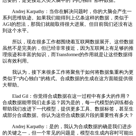
想要的，是更接近人类大脑中的“内心独白”那种数据。
Andrej Karpathy：当你在解决问题时，你的大脑会产生一
系列思维轨迹。如果我们能得到上亿条这样的数据，类似于
AGI的想法，那我们就能取得很大进展。但目前我们还没有达
到这个水平。
所以，现在很多工作都围绕着互联网数据展开。这些数据
虽然不是完美的，但已经非常接近，因为互联网上有足够的推
理痕迹和丰富的知识，而Transformer的作用就是让这些数据得
以有效利用。
我认为，接下来很多工作将聚焦于如何将数据集重构为更
类似于“内心独白”的格式。合成数据的生成在这方面能提供很
大帮助。
Elad Gil：你觉得合成数据在这一过程中有多大的作用？
合成数据能带我们走多远？因为是的，每一代模型的训练都会
帮助我们改进下一代模型，提供更多工具、数据标签，甚至生
成部分合成数据。你认为这些合成数据片段的重要性有多大？
Andrej Karpathy：是的，我认为合成数据的确是我们进步
的关键之一，但一个常见的问题是，模型在生成内容时可能出