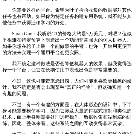
你需要这样的平台。希望为叶子捡拾收集的数据能对其他
任务也有帮助。如果你为特定任务构建专用系统，就不能从其
他任务中获得迁移学习的好处。
Sarah Guo：我听说G1的价格大约是3万美元，对吧？但似
乎很难在特定预算下制造出一个功能非常强大的仿人机器人。
如果你想在轮子上装一个能做事的手臂，也许一开始用更便宜
的方法来实现一个通用平台会更实际。
我不确定这种做法是否会降低机器人的效果，但我觉得选
择一个平台，让它在长期使用中表现出色是非常重要的。
不过，这也可能带来恐惧感，人们可能更喜欢更抽象的设
计。我不确定是否会出现某种“真正的怪物”，但这确实是一个
有趣的问题。
不过，有一个有趣的方面是，在人体形态的设计中，下半
身可能需要模仿学习，因为它涉及大量的钟摆式控制和类似的
技术，而上半身则需要处理远程操作、数据收集和端到端的训
练。因此，整体来看，这些系统之间的互动变得非常复杂。