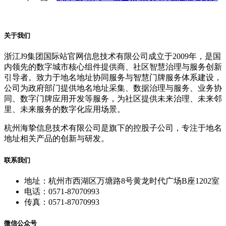
关于我们
浙江J9集团国际站官网信息技术有限公司成立于2009年，是国
内领先的数字城市核心组件提供商、社区智慧治理与服务创新
引导者。致力于地名地址协同服务与智慧门牌服务体系建设，
公司为政府部门提供地名地址采集、数据治理与服务、业务协
同、数字门牌应用开发等服务，为社区提供未来治理、未来邻
里、未来服务的数字化应用场景。
杭州海挚信息技术有限公司是旗下的控股子公司，专注于地名
地址相关产品的创新与研发。
联系我们
地址：杭州市西湖区万塘路8号黄龙时代广场B座1202室
电话：0571-87070993
传真：0571-87070993
微信公众号