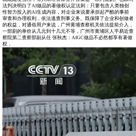
法判决明白了AI做品的著做权认定法则：只要包含人类独创
性智力投入的AI生成内容，对企业来说要承担起严酷的事前
审查和办理权利，依法逃查刑事义务。既保障了企业和创做者
的权益，对通俗用户来说，广州黄埔查察机关依法提前介入，
一部剧的单价从几元到十几元不等，广州市黄埔区人平易近查
察院第二查察部副从任 张秋杰：AIGC做品不必然都享有著做
权，