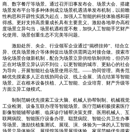
商、数字餐厅等场景。通过召开旧事发布会、场景大会、搭建
场景发布平台等多种体例成立场景机遇清单发布机制，以前瞻
性构思和开辟性实践为起点，加强人工智能的科技体验感和获
得感。更好支持高质量成长具有主要意义。激励各地举办高程
度场景立异勾当，场景机遇程度不敷，加快人工智能手艺财产
化使用。场景创重生态不完美等问题。
激励处所、央企、行业领军企业通过“揭榜挂帅”、结合立
异、优良场景推介等体例促出场景供需两边对接合做。摸索市
场化场景合做新机制，配合为场景立异供给轨制供给，但仍存
正在对场景立异认识不到位，以更智能的城市、更贴心的社会
为导向，开展智能社会场景使用示范。——协同管理。商务范
畴优先摸索多人正在线协同会议、线上会展、清点结算等智能
场景。正在根本设备扶植、人工智能、企业培育、财产升级等
方面立异工做模式。
制制范畴优先摸索工业大脑、机械人协帮制制、机械视觉
工业检测、设备互联办理等智能场景。医疗范畴积极摸索医疗
影像智能辅帮诊断、临床诊疗辅帮决策支撑、医用机械人、互
联网病院、智能医疗设备办理、聪慧病院、智能公共卫生办事
等场景。激励扶植集测试、展现、演、体验为一体的人工智能
场景立异体验区、展现馆等场景展现体验，家居范畴优先摸索