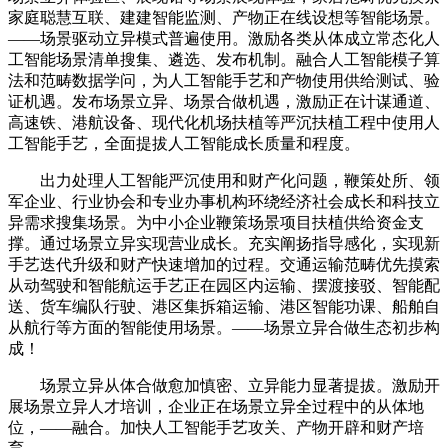
家庭聪慧互联、建建智能监测、产物正在线设想等智能场景。
——场景驱动立异模式普遍使用。激励各类从体成立常态化人
工智能场景清单搜集、遴选、发布机制。融合人工智能模子算
法和范畴数据学问，为人工智能手艺和产物使用供给测试、验
证机遇。发布场景立异、场景合做机遇，激励正在计谋通道、
高速铁、港航设备、现代化机场扶植等严沉扶植工程中使用人
工智能手艺，全面提拔人工智能成长质量和程度。
出力处理人工智能严沉使用和财产化问题，鞭策处所、领
军企业、行业协会和专业办事机构环绕经济社会成长和科技立
异需求搜集场景。为中小企业鞭策场景项目扶植供给资金支
撑。通过场景立异实现营业成长。充实阐扬指导感化，实现新
手艺迭代升级和财产快速增加的过程。交通运输范畴优先摸索
从动驾驶和智能航运手艺正在园区内运输、摆渡接驳、智能配
送、货车编队行驶、港区集拆箱运输、港区智能功课、船舶自
从航行等方面的智能使用场景。——场景立异合做生态初步构
成！
场景立异从体合做愈加慎密、立异能力显著提拔。激励开
展场景立异人才培训，企业正在场景立异全过程中的从体地
位，——融合。加快人工智能手艺攻关、产物开辟和财产培