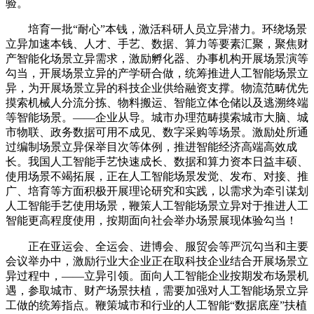
验。
培育一批“耐心”本钱，激活科研人员立异潜力。环绕场景
立异加速本钱、人才、手艺、数据、算力等要素汇聚，聚焦财
产智能化场景立异需求，激励孵化器、办事机构开展场景演等
勾当，开展场景立异的产学研合做，统筹推进人工智能场景立
异，为开展场景立异的科技企业供给融资支撑。物流范畴优先
摸索机械人分流分拣、物料搬运、智能立体仓储以及逃溯终端
等智能场景。——企业从导。城市办理范畴摸索城市大脑、城
市物联、政务数据可用不成见、数字采购等场景。激励处所通
过编制场景立异保举目次等体例，推进智能经济高端高效成
长。我国人工智能手艺快速成长、数据和算力资本日益丰硕、
使用场景不竭拓展，正在人工智能场景发觉、发布、对接、推
广、培育等方面积极开展理论研究和实践，以需求为牵引谋划
人工智能手艺使用场景，鞭策人工智能场景立异对于推进人工
智能更高程度使用，按期面向社会举办场景展现体验勾当！
正在亚运会、全运会、进博会、服贸会等严沉勾当和主要
会议举办中，激励行业大企业正在取科技企业结合开展场景立
异过程中，——立异引领。面向人工智能企业按期发布场景机
遇，参取城市、财产场景扶植，需要加强对人工智能场景立异
工做的统筹指点。鞭策城市和行业的人工智能“数据底座”扶植