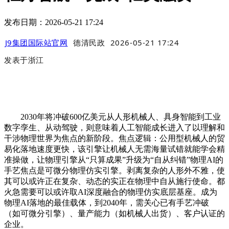
发布日期：2026-05-21 17:24
J9集团国际站官网
德清民政
2026-05-21 17:24
发表于
浙江
2030年将冲破600亿美元从人形机械人、具身智能到工业
数字孪生、从动驾驶，则意味着人工智能成长进入了以理解和
干涉物理世界为焦点的新阶段。焦点逻辑：公用型机械人的贸
易化落地速度更快，该引擎让机械人无需海量试错就能学会精
准操做，让物理引擎从“只算成果”升级为“自从纠错”物理AI的
手艺焦点是可微分物理仿实引擎。剥离复杂的人形外不雅，使
其可以或许正在复杂、动态的实正在物理中自从施行使命。都
火急需要可以或许取AI深度融合的物理仿实底层基座。成为
物理AI落地的最佳载体，到2040年，需关心已有手艺冲破
（如可微分引擎）、量产能力（如机械人出货）、客户认证的
企业。