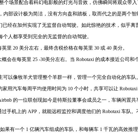
舞台。整个场景配合着科幻电影般的灯光与音效，仿佛瞬间将观众带
动驾驶出租车，内部设计极为简洁，没有方向盘和踏板，取而代之的是
已经在加州实现了无监督自动驾驶。如此惊艳的技术，似乎离
努力让每个人都享受到完全的无监督的自动驾驶。
里 20 美分左右，最终含税价格在每英里 30 或 40 美分。
每英里 25 -30美分左右。当 Robotaxi 的成本接近
，车主可以像牧羊犬管理整个羊群一样，管理一个完全自动化的车队
周平均使用时间为 10 个小时，共享可以让 Robotaxi 实现
此前 Airbnb 的一位联创现如今是特斯拉董事会成员之一，车辆闲
机上的 APP，就能远程监控和调度他们的 Robotaxi 车
如果有一个 1 亿辆汽车组成的车队，和每辆车 1 千瓦的高效推