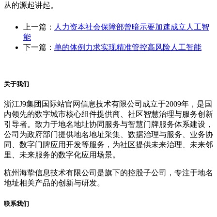
从的源起讲起。
上一篇：
人力资本社会保障部曾暗示要加速成立人工智
能
下一篇：
单的体例力求实现精准管控高风险人工智能
关于我们
浙江J9集团国际站官网信息技术有限公司成立于2009年，是国
内领先的数字城市核心组件提供商、社区智慧治理与服务创新
引导者。致力于地名地址协同服务与智慧门牌服务体系建设，
公司为政府部门提供地名地址采集、数据治理与服务、业务协
同、数字门牌应用开发等服务，为社区提供未来治理、未来邻
里、未来服务的数字化应用场景。
杭州海挚信息技术有限公司是旗下的控股子公司，专注于地名
地址相关产品的创新与研发。
联系我们