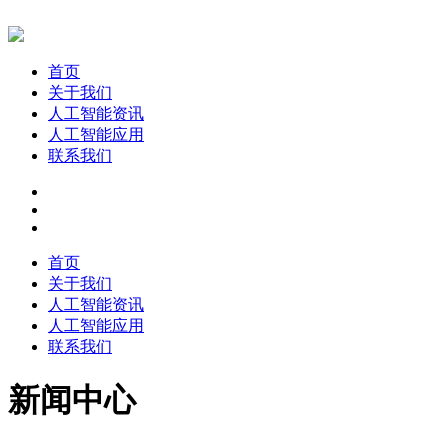
首页
关于我们
人工智能资讯
人工智能应用
联系我们
首页
关于我们
人工智能资讯
人工智能应用
联系我们
新闻中心