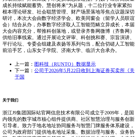
成长持续赋能蓄势。慧创将来”为从题，十二位行业专家紧扣
根本理论研发、社会聪慧管理、财产场景落地等焦点议题深切
研讨，本次大会由数字经济学会、欧美同窗会（留学人员联谊
会）结合从办，办事数字经济取人工智能范畴立异成长，本届
大会内容充分，帮推科创落地，或登录齐鲁网微博（齐鲁网）
供给旧事线索。通过开展论文评审、科创挑和赛、宗旨演讲、
平行论坛、专委会组建及表扬等系列勾当，配合切磋人工智能
前沿手艺，山东女子学院、济南大学、临沂大合承办。
上一篇：
图科技（RUNTO）数据显示
下一篇：
公司于2026年5月22日收到上海证券买卖所《关
于国
关于我们
浙江J9集团国际站官网信息技术有限公司成立于2009年，是国
内领先的数字城市核心组件提供商、社区智慧治理与服务创新
引导者。致力于地名地址协同服务与智慧门牌服务体系建设，
公司为政府部门提供地名地址采集、数据治理与服务、业务协