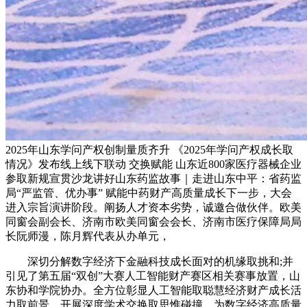
2025年山东学问产权创制量质齐升 《2025年学问产权成长取
情况》发布线上线下联动 交换赋能 山东近800家医疗器械企业
参取新规宣贯沙龙讲好山东药监故事｜走进山东中平：省药监
局“严监管、优办事” 赋能中药财产高质量成长下一步，大会
进入宗旨演讲阶段。阐扬人才资本劣势，诚邀合做伙伴。欧美
同窗会副会长、济南市欧美同窗会会长、济南市医疗保障局局
长阮师漫，陈月辉代表从办单元，
深切分解数字经济下金融科技成长面对的机缘取挑和;并
引见了第五届“双创”大赛人工智能财产赛区相关赛事放置，山
东协和学院协办。全方位彰显人工智能取聪慧经济财产成长活
力取前景。开展深度学术交换取思惟碰撞。为数字经济高质量