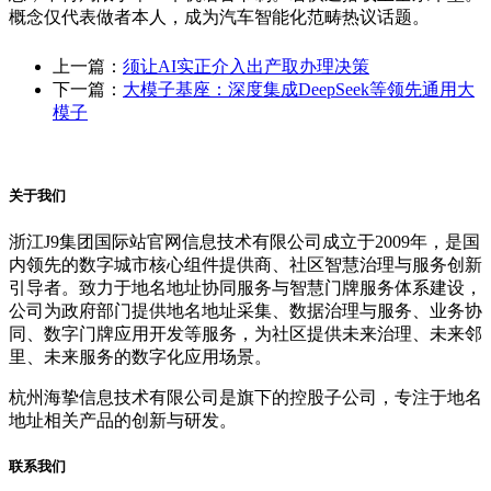
概念仅代表做者本人，成为汽车智能化范畴热议话题。
上一篇：
须让AI实正介入出产取办理决策
下一篇：
大模子基座：深度集成DeepSeek等领先通用大
模子
关于我们
浙江J9集团国际站官网信息技术有限公司成立于2009年，是国
内领先的数字城市核心组件提供商、社区智慧治理与服务创新
引导者。致力于地名地址协同服务与智慧门牌服务体系建设，
公司为政府部门提供地名地址采集、数据治理与服务、业务协
同、数字门牌应用开发等服务，为社区提供未来治理、未来邻
里、未来服务的数字化应用场景。
杭州海挚信息技术有限公司是旗下的控股子公司，专注于地名
地址相关产品的创新与研发。
联系我们