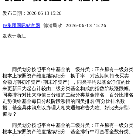
发布日期：2026-06-13 15:26
J9集团国际站官网
德清民政
2026-06-13 15:26
发表于
浙江
同类划分按照平台中基金的二级分类：正在原有一级分类
根本上按照资产维度继续细分，换手率 = 对应期间持仓买卖
金额 /(期初净资产+期末净资产），同类平均以基金净值的比
来更新日为起点计较由二级分类基金构成的指数阶段涨跌幅。
同类排行对比来净值日分歧的二级分类基金排名。百分比排名
走势供给基金每日分歧阶段涨幅的同类排名/百分比排名数
据，基金具体消息以办理人相关通知布告为准。好比夹杂型-
偏股？
同类划分按照平台中基金的二级分类：正在原有一级分类
根本上按照资产维度继续细分，基金排行中可查看全数分类。