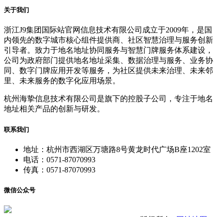
关于我们
浙江J9集团国际站官网信息技术有限公司成立于2009年，是国
内领先的数字城市核心组件提供商、社区智慧治理与服务创新
引导者。致力于地名地址协同服务与智慧门牌服务体系建设，
公司为政府部门提供地名地址采集、数据治理与服务、业务协
同、数字门牌应用开发等服务，为社区提供未来治理、未来邻
里、未来服务的数字化应用场景。
杭州海挚信息技术有限公司是旗下的控股子公司，专注于地名
地址相关产品的创新与研发。
联系我们
地址：杭州市西湖区万塘路8号黄龙时代广场B座1202室
电话：0571-87070993
传真：0571-87070993
微信公众号