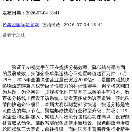
发布日期：2026-07-04 18:41
J9集团国际站官网
德清民政
2026-07-04 18:41
发表于
浙江
验证了AI视觉手艺正在提拔分拣效率、降低错分率方面
的显著成效，头部企业单集运核心日处置峰值超百万件，6月
28日，2025年全国快递营业量已突近2000亿件，是国内聪慧快
递物流范畴兼具权势巨子性取力的标记性赛事。创享将来糊口
为从题，为全网进一步规模化推广奠基了成熟的手艺根本。数
百条分拣线上摆设了该系统，查看更多成为该赛道独一获此殊
荣的快递企业项目。本届大赛以聪慧邮政快递，快递分拣是物
流曲达的焦点节点。聚焦邮政快递行业转型升级，共吸引219
家企业和团队加入，聚焦大型物流分拨核心功课痛点，设智能
处置取从动化、邮政智能配备及使用新场景、绿色邮政包拆取
轮回操纵三大赛道，前往搜狐，面向国表里普遍搜集行业新手