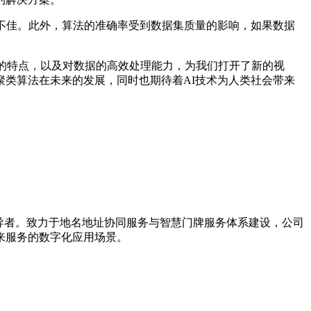
不佳。此外，算法的准确率受到数据集质量的影响，如果数据
。
的特点，以及对数据的高效处理能力，为我们打开了新的视
类算法在未来的发展，同时也期待着AI技术为人类社会带来
引导者。致力于地名地址协同服务与智慧门牌服务体系建设，公司
来服务的数字化应用场景。