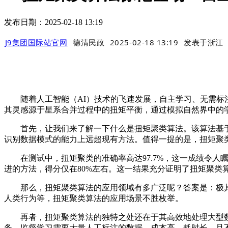
发布日期：2025-02-18 13:19
J9集团国际站官网
德清民政
2025-02-18 13:19
发表于
浙江
随着人工智能（AI）技术的飞速发展，自主学习、无需标注且
其灵感源于星系合并过程中的扭矩平衡，通过模拟自然界中的
首先，让我们来了解一下什么是扭矩聚类算法。该算法基于物
识别数据模式的能力上远超现有方法。值得一提的是，扭矩聚
在测试中，扭矩聚类的准确率高达97.7%，这一成绩令人瞩目
进的方法，得分仅在80%左右。这一结果充分证明了扭矩聚类
那么，扭矩聚类算法的应用领域有多广泛呢？答案是：极其
人类行为等，扭矩聚类算法的应用场景不胜枚举。
再者，扭矩聚类算法的独特之处还在于其高效地处理大型数
务，监督学习需要大量人工标注的数据，成本高、耗时长，且