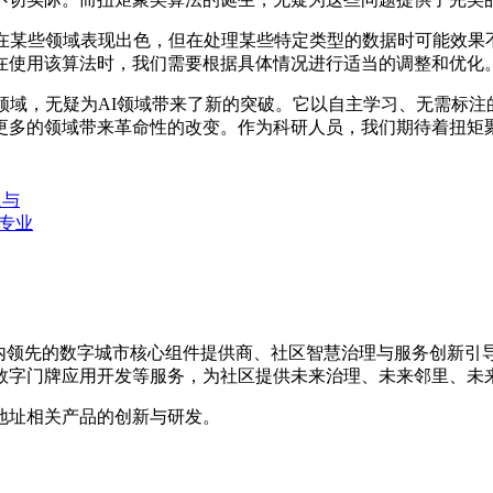
某些领域表现出色，但在处理某些特定类型的数据时可能效果
在使用该算法时，我们需要根据具体情况进行适当的调整和优化
域，无疑为AI领域带来了新的突破。它以自主学习、无需标注
更多的领域带来革命性的改变。作为科研人员，我们期待着扭矩聚
人与
越专业
是国内领先的数字城市核心组件提供商、社区智慧治理与服务创新
数字门牌应用开发等服务，为社区提供未来治理、未来邻里、未
地址相关产品的创新与研发。