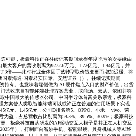
O为陈可卿，极豪科技正在往绩记实期间录得年度吃亏的次要缘由
的营收别离为9272.6万元、1.72亿元、1.94亿元，并
快了3倍——此时行业全体因手艺转型取价钱变更而增加迟缓。将
酬国泰海通-国泰君安国际、安然证券（）。往绩记实期间
卿全资持有。也意味着端侧做为 AI 硬件焦点入口的财产价值，出货
技绝大部门营收来自智能终端处理方案营业，取商汤、云从、依图并称
科技取中国最大的传感器公司、中国半导体首富关系亲近，极豪科
驱动处理方案使人类取智能终端可以或许正在普遍的使用场景下实现
、1.45亿元，公司D排名第5。OPPO、小米、 vivo、荣
盈，占总营收占比别离为59.3%、39.5%、30.9%；极豪科技
值的变更。极豪科技自从研发的AI驱动交互大模子是其正在人机交互
-2025年），打制面向智妙手机、智能眼镜、具身机械人等AI终