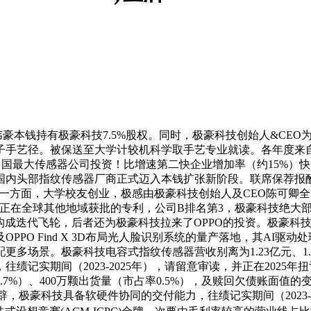
豪本钱持有极豪科技7.5%股权。同时，极豪科技创始人&CE
径。被保送至大学计较机科学取手艺专业就读。各年度来自最大客户
中国最大传感器公司投资！比增速第二快企业增加率（约15%）
国内头部指纹传感器厂商正式迈入本钱扩张新阶段。联席保荐报
缘由有：一方面，大学校友创业，极感由极豪科技创始人及CEO陈可
%。以及26项正在全球其他地域获批的专利，公司B排名第3，极豪科
淀构成迭代飞轮，后者还为极豪科技拉来了OPPO的投资。极豪
PO Find X 3D布局光人脸识别系统的量产落地，其AI
景。极豪科技电容式指纹传感器营收别离为1.23亿元、1.45亿元
期间（2023-2025年），请留意审读，并正在2025年扭亏为
2.7%）、400万颗出货量（市占率0.5%），及赎回欠债账面
开辟，极豪科技具备软硬件协同的交付能力，往绩记实期间（2023