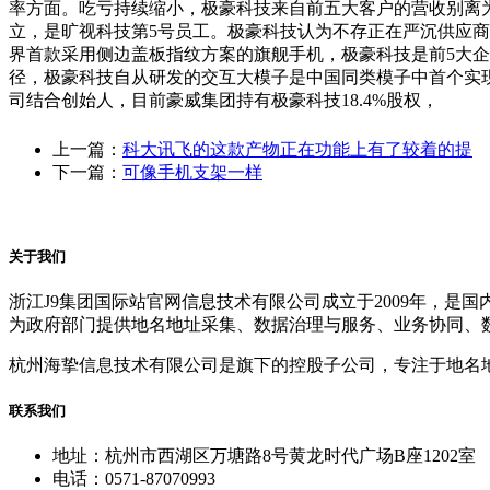
率方面。吃亏持续缩小，极豪科技来自前五大客户的营收别离为2.
立，是旷视科技第5号员工。极豪科技认为不存正在严沉供应商依赖
界首款采用侧边盖板指纹方案的旗舰手机，极豪科技是前5大
径，极豪科技自从研发的交互大模子是中国同类模子中首个实现贸易使用
司结合创始人，目前豪威集团持有极豪科技18.4%股权，
上一篇：
科大讯飞的这款产物正在功能上有了较着的提
下一篇：
可像手机支架一样
关于我们
浙江J9集团国际站官网信息技术有限公司成立于2009年，
为政府部门提供地名地址采集、数据治理与服务、业务协同、
杭州海挚信息技术有限公司是旗下的控股子公司，专注于地名
联系我们
地址：杭州市西湖区万塘路8号黄龙时代广场B座1202室
电话：0571-87070993