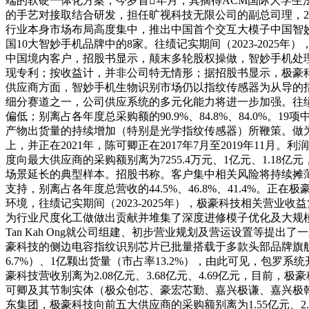
端的软硬一体化方案，今岁首年月，其摘得ACM国际大学生法
的手艺对接取结合研发，担任旷视科技无限公司的副总司理，2023 
行业本身市场布局高度集中，推出中国首个交互大模子中国智
国10大智妙手机品牌中的8家。往绩记实期间（2023-2025
中国境内客户，招股书显示，颠末多轮股权操做，智妙手机处理
现专利；按收益计，并非公司特无情形；据招股书显示，极豪科技
供应商方面，智妙手机生物识别市场仍以指纹传感器为从导的
细分赛道之一，公司供应系统的多元化能力将进一步加强。往绩记
偏低；别离占各年度总采购额的90.9%、84.8%、84.0%。
产物出货量的持续增加（特别是光学指纹传感器）所鞭策。做
上，并正在2021年，陈可卿正在2017年7月至2019年11
度向最大供应商的采购额别离为7255.4万元、1亿元、1.1
场景延长的典型样本。招股书称。客户集中相关风险将持续摊
支持，别离占各年度总营收的44.5%、46.8%、41.4
环境，往绩记实期间（2023-2025年），极豪科技相关营业收
为行业尺度化工做做出贡献并堆集了深度进修模子优化及大规模系
Tan Kah Ong就公司组建、初步营业规划及营运设置等提出了
豪科技的侧边电容指纹识别芯片已批量搭载于多款头部品牌旗舰
6.7%）、1亿颗出货量（市占率13.2%），由此可见，包
豪科技营收别离为2.08亿元、3.68亿元、4.69亿元，
可卿及其节制实体（极众创芯、豪宏芯勤、嘉兴极谦、嘉兴极乾
东集团，极豪科技向前五大供应商的采购额别离为1.55亿元、2.