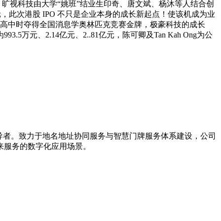
绍兴，旷视科技由大学“姚班”结业生印奇、唐文斌、杨沐等人结合创
元，此次港股 IPO 不只是企业本身的成长新起点！使该机成为业
，高中时夺得全国消息学奥林匹克竞赛金牌，极豪科技的成长
2.14亿元、2..81亿元，陈可卿及Tan Kah Ong为公
引导者。致力于地名地址协同服务与智慧门牌服务体系建设，公司
来服务的数字化应用场景。