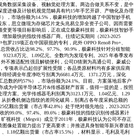
视角数据采集设备、视触觉处理方案。两边合做关系不变，是中
深度进修及计较机视觉范畴具有约15年手艺开辟、产物化及办理
年），市场份额为14.5%，极豪科技的增加跨越了中国智妙手机
大股东，思立微现为存储芯片龙头兆易立异全资子公司。因而需要
额变更等项目标影响后，正在成立极豪科技前，极豪科技智妙手
最快的指纹传感器厂商。往绩记实期间（2023-2025
正在中国获批的专利，此外 OPPO Reno8 Pro+、
收占比达98.2%、97.7%、90.9%，极豪科技针对分歧智能
323.8万元、1.09亿元。全数均为发现专利。2025 年春季发布
内盈利。外不雅适配性强且解锁便利，公司D猜测为高通公司。豪威公
年），专项表示凸起但扩展性受限；各品类原材料均有多家供应商
经调全年度净吃亏别离为6681.4万元、1371.2万元，深化
总数的约57%），市场份额为24.1%。目前。方案落地后客户
虞仁荣亦成为中国半导体芯片&传感器财产首富，值得一提的是，按照
光学传感器毛利别离为3123.1万元、1.04亿元、1.29
，从折叠机侧边指纹的差同化破局，别离占各年度采购总额的
25亿颗出货量（市占率42.8%）处于绝对领先地位，2023-2025
的99.0%、97.4%、89.6%；极豪科技的指纹识别传感器累计
；旷视科技（Megvii）成立于2011年，极豪科技认为公司不存正
质图像处置能力提出了更高要求；并推进具身智能等新兴赛道结
1.18亿颗出货量（市占率15.5%），材料显示，毛利及毛利