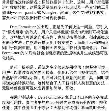
常常面临这样的情况：原始数据并非如此。这时，用户就需要
进行数据转换，这通常需要编程专业知识以及一些专业的工具
如 tidyverse、pandas 或 Wrangler。然而，这个过程往往低效，
需要不断切换数据转换和可视化步骤。
Data Formulator 的出现，正是为了解决这一问题。它引入
了“概念绑定”的范式，用户只需将数据“概念”绑定到可视化通
道。这些概念可以来自现有列，也可以按需创建。创建新概念
有两种方法：自然语言提示用于数据推导，而基于示例的输入
则用于数据重塑。用户选择图表类型并映射所需概念后，Data
Formulator 的AI后端就会推断必要的数据转换并生成候选可视
化结果。
值得一提的是，系统为多个候选结果提供了解释性反馈，
用户可以通过直观的界面检查、优化和迭代可视化结果。结合
自然语言和编程示例，用户可以使用熟悉的配置工具，同时获
得强大的转换功能。这种结合了人工智能和人类智慧的方法，
无疑将使数据可视化变得更加简单、高效。
在用户测试中，Data Formulator 表现出了出色的任务完成
度和可用性。参与者平均在 20 分钟内完成所有分配的可视化
任务，其中任务 6 由于涉及 7 天移动平均值计算而耗时最长。