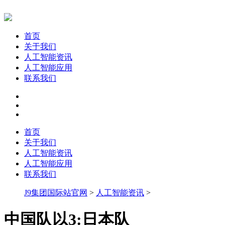
首页
关于我们
人工智能资讯
人工智能应用
联系我们
首页
关于我们
人工智能资讯
人工智能应用
联系我们
J9集团国际站官网
>
人工智能资讯
>
中国队以3:日本队