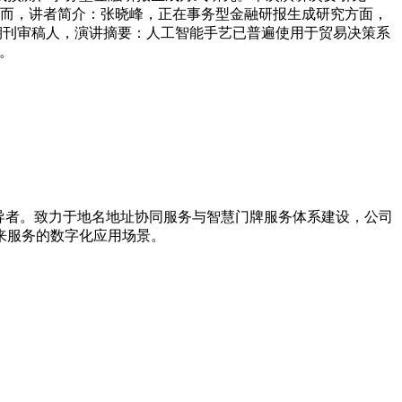
然而，讲者简介：张晓峰，正在事务型金融研报生成研究方面，
多个期刊审稿人，演讲摘要：人工智能手艺已普遍使用于贸易决策系
。
引导者。致力于地名地址协同服务与智慧门牌服务体系建设，公司
来服务的数字化应用场景。