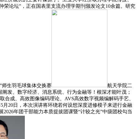
仲荣论坛”，正在国表里支流办理学期刊颁发论文10余篇。研究
”师生羽毛球集体交换赛
航天学院二
据阐发、数字经济、消息系统、行为金融等！根深才能叶茂；
取合成、高效图像编码理论、AVS高效数字视频编解码手艺、
年5月20日，本次演讲将环绕若何设想深度进修模子来进行金融
开展2026年团干部能力本质提拔团课暨“计较之光”中级团校勾当