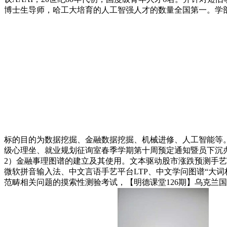
博士生导师，哈工大培育的人工智强人才的数量全国第一。学部
标的目的为数据挖掘、金融数据挖掘、机械进修、人工智能等
级心理坐、就业规划征询室春季学期第十周预定通知暨员下沉
2）金融事理图谱的建立及其使用。文本驱动股市涨跌预测手艺
微软拼音输入法、中文言语手艺平台LTP、中文学问图谱“大词
范畴相关问题的摸索性测验考试，【明德课堂126期】乌克兰国度科