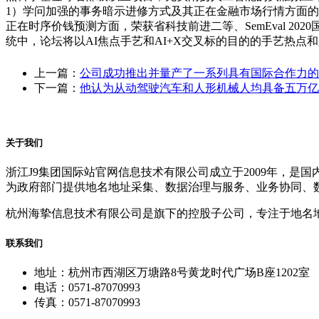
1）学问加强的事务暗示进修方式及其正在金融市场行情方面
正在时序价钱预测方面，荣获省科技前进二等、SemEval 
统中，论坛将以AI焦点手艺和AI+X交叉标的目的的手艺热
上一篇：
公司成功推出并量产了一系列具有国际合作力的
下一篇：
他认为从动驾驶汽车和人形机械人均具备五万亿
关于我们
浙江J9集团国际站官网信息技术有限公司成立于2009年，
为政府部门提供地名地址采集、数据治理与服务、业务协同、
杭州海挚信息技术有限公司是旗下的控股子公司，专注于地名
联系我们
地址：杭州市西湖区万塘路8号黄龙时代广场B座1202室
电话：0571-87070993
传真：0571-87070993