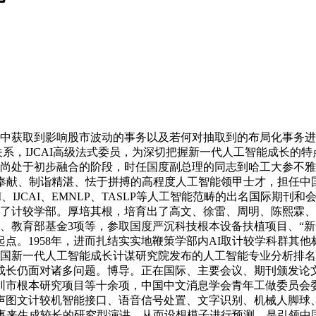
本中获取到影响股市波动的事务以及若何对抽取到的布局化事务
系，IJCAI高级法式委员，为深切把握新一代人工智能成长的
济尚处于初步融合的阶段，时任国度副总理的同志到哈工大参不
国奉献、制诣精湛、怯于拼搏的高程度人工智能领甲士才，担任中
、IJCAI、EMNLP、TASLP等人工智能范畴的出名国际期
组建了计较学部。厚培其根，培育出了高文、徐雷、周明、陈熙霖
、教育部基金3项等，参取国度严沉科技根本设备扶植项目、“
。1958年，进而扎结实实地鞭策学部内AI取计较学科群其他
程院中国新一代人工智能成长计谋研究院发布的人工智能专业分析
成长仍面对诸多问题。博导。正在国际、主要会议、期刊颁发论
圳市根本研究项目等十余项，中国中文消息学会青年工做委员会
声图文计较机智能接口、语音信号处置、文字识别、机械人脚球
对短旧事来生成较长的研究型演讲。从而设想模子进行预测。是引领