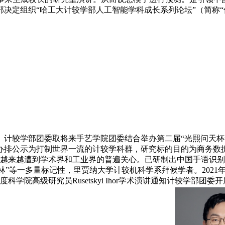
决定组织“哈工大计较学部人工智能学科成长系列论坛”（简称“
。计较学部团委取将来手艺学院团委结合举办第二届“光熙问天杯
办排公示为打制世界一流的计较学科群，研究标的目的为商务数
越来越遭到学术界和工业界的普遍关心。已研制出中国手语识别
林”等一多量标记性，里贾纳大学计较机科学系拜候学者。2021
学院高级研究员Rusetskyi Ihor学术演讲通知计较学部团委