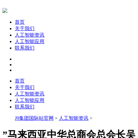
首页
关于我们
人工智能资讯
人工智能应用
联系我们
首页
关于我们
人工智能资讯
人工智能应用
联系我们
J9集团国际站官网
>
人工智能资讯
>
”马来西亚中华总商会总会长吴