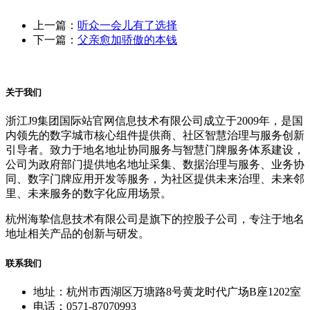
上一篇：
听众一会儿有了选择
下一篇：
父亲愈加骄傲的本钱
关于我们
浙江J9集团国际站官网信息技术有限公司成立于2009年，是国
内领先的数字城市核心组件提供商、社区智慧治理与服务创新
引导者。致力于地名地址协同服务与智慧门牌服务体系建设，
公司为政府部门提供地名地址采集、数据治理与服务、业务协
同、数字门牌应用开发等服务，为社区提供未来治理、未来邻
里、未来服务的数字化应用场景。
杭州海挚信息技术有限公司是旗下的控股子公司，专注于地名
地址相关产品的创新与研发。
联系我们
地址：杭州市西湖区万塘路8号黄龙时代广场B座1202室
电话：0571-87070993