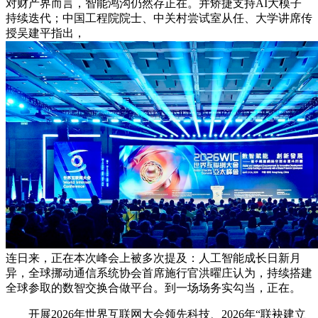
对财产界而言，智能鸿沟仍然存正在。并矫捷支持AI大模子
持续迭代；中国工程院院士、中关村尝试室从任、大学讲席传
授吴建平指出，
连日来，正在本次峰会上被多次提及：人工智能成长日新月
异，全球挪动通信系统协会首席施行官洪曜庄认为，持续搭建
全球参取的数智交换合做平台。到一场场务实勾当，正在。
开展2026年世界互联网大会领先科技、2026年“联袂建立