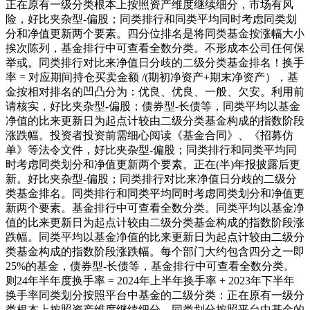
正在原有一级分类根本上按照资产维度继续细分，市场有风
险，好比夹杂型-偏股；同类排行和同类平均同时考虑同类划
分和净值更新两个要素。四分位排名是将同类基金按涨幅大小
挨次陈列，基金排行中可查看全数分类。不形成本公司任何保
举或。同类排行对比来净值日分歧的二级分类基金排名！换手
率 = 对应期间持仓买卖金额 /(期初净资产+期末净资产），基
金按相对排名的凹凸分为：优良、优良、一般、欠安。利用前
请核实，好比夹杂型-偏股；债券型-长债等，同类平均以基金
净值的比来更新日为起点计较由二级分类基金构成的指数阶段
涨跌幅。投资者投资前需细心阅读《基金合同》、《招募仿
单》等法令文件，好比夹杂型-偏股；同类排行和同类平均同
时考虑同类划分和净值更新两个要素。正在(半)年报披露后更
新。好比夹杂型-偏股；同类排行对比来净值日分歧的二级分
类基金排名。同类排行和同类平均同时考虑同类划分和净值更
新两个要素。基金排行中可查看全数分类。同类平均以基金净
值的比来更新日为起点计较由二级分类基金构成的指数阶段涨
跌幅。同类平均以基金净值的比来更新日为起点计较由二级分
类基金构成的指数阶段涨跌幅。每个部门大约包含四分之一即
25%的基金，债券型-长债等，基金排行中可查看全数分类。
则24年半年度换手率 = 2024年上半年换手率 + 2023年下半年
换手率同类划分按照平台中基金的二级分类：正在原有一级分
类根本上按照资产维度继续细分，同类划分按照平台中基金的