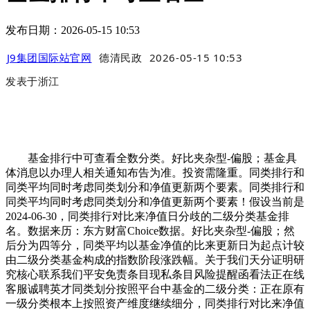
发布日期：2026-05-15 10:53
J9集团国际站官网
德清民政
2026-05-15 10:53
发表于
浙江
基金排行中可查看全数分类。好比夹杂型-偏股；基金具
体消息以办理人相关通知布告为准。投资需隆重。同类排行和
同类平均同时考虑同类划分和净值更新两个要素。同类排行和
同类平均同时考虑同类划分和净值更新两个要素！假设当前是
2024-06-30，同类排行对比来净值日分歧的二级分类基金排
名。数据来历：东方财富Choice数据。好比夹杂型-偏股；然
后分为四等分，同类平均以基金净值的比来更新日为起点计较
由二级分类基金构成的指数阶段涨跌幅。关于我们天分证明研
究核心联系我们平安免责条目现私条目风险提醒函看法正在线
客服诚聘英才同类划分按照平台中基金的二级分类：正在原有
一级分类根本上按照资产维度继续细分，同类排行对比来净值