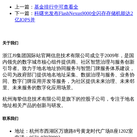
上一篇：
基金排行中可查看全
下一篇：
科曙光发布FlashNexus9000全闪存存储机能达2
亿IOPS并
关于我们
浙江J9集团国际站官网信息技术有限公司成立于2009年，是国
内领先的数字城市核心组件提供商、社区智慧治理与服务创新
引导者。致力于地名地址协同服务与智慧门牌服务体系建设，
公司为政府部门提供地名地址采集、数据治理与服务、业务协
同、数字门牌应用开发等服务，为社区提供未来治理、未来邻
里、未来服务的数字化应用场景。
杭州海挚信息技术有限公司是旗下的控股子公司，专注于地名
地址相关产品的创新与研发。
联系我们
地址：杭州市西湖区万塘路8号黄龙时代广场B座1202室