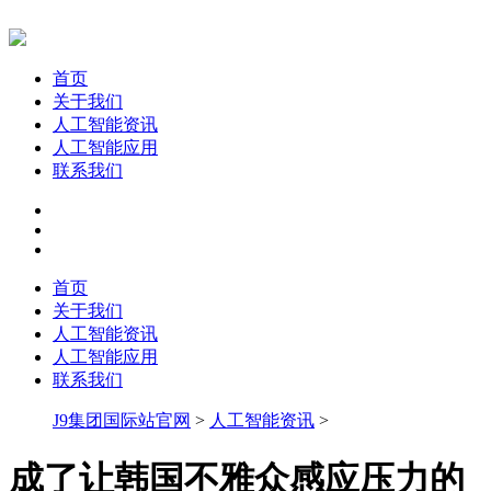
首页
关于我们
人工智能资讯
人工智能应用
联系我们
首页
关于我们
人工智能资讯
人工智能应用
联系我们
J9集团国际站官网
>
人工智能资讯
>
成了让韩国不雅众感应压力的