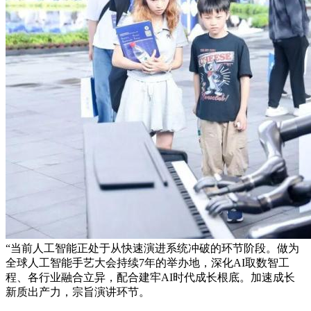
“当前人工智能正处于从快速演进系统冲破的环节阶段。做为
全球人工智能手艺大会持续7年的举办地，深化AI取数智工
程、各行业融合立异，配合建牢AI时代成长根底。加速成长
新质出产力，宗旨演讲环节。