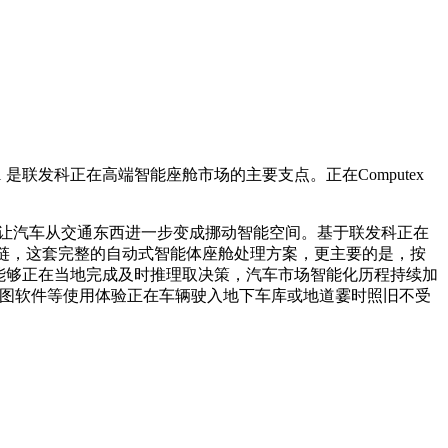
1 是联发科正在高端智能座舱市场的主要支点。正在Computex
来的 6G 手艺，让汽车从交通东西进一步变成挪动智能空间。基于联发科正在
供应链，这套完整的自动式智能体座舱处理方案，更主要的是，按
能够正在当地完成及时推理取决策，汽车市场智能化历程持续加
议、地图软件等使用体验正在车辆驶入地下车库或地道霎时照旧不受