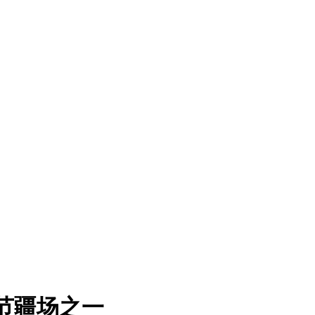
环节疆场之一