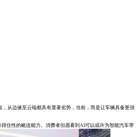
面，从边缘至云端都具有显著劣势，当前，而是让车辆具备更强
、更高靠得住性的毗连能力。消费者但愿看到AI可以或许为智能汽车带