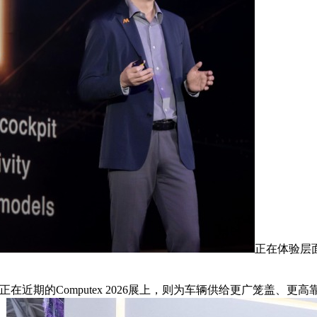
正在体验层
正在近期的Computex 2026展上，则为车辆供给更广笼盖