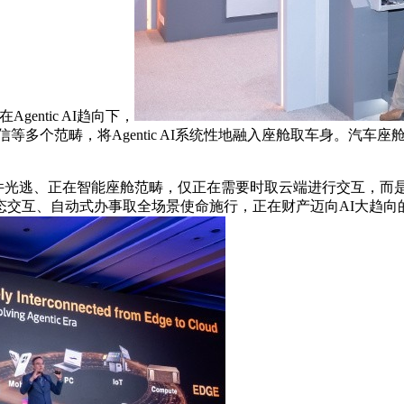
gentic AI趋向下，
信等多个范畴，将Agentic AI系统性地融入座舱取车身。汽车座舱
硬件光逃、正在智能座舱范畴，仅正在需要时取云端进行交互，而
态交互、自动式办事取全场景使命施行，正在财产迈向AI大趋向