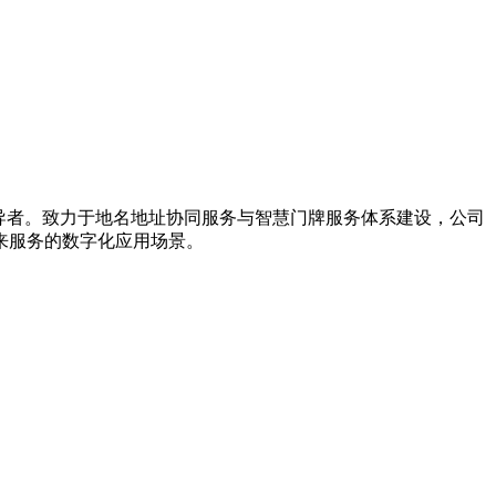
引导者。致力于地名地址协同服务与智慧门牌服务体系建设，公司
来服务的数字化应用场景。