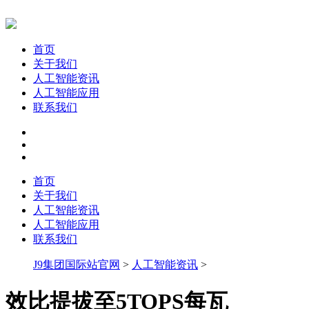
首页
关于我们
人工智能资讯
人工智能应用
联系我们
首页
关于我们
人工智能资讯
人工智能应用
联系我们
J9集团国际站官网
>
人工智能资讯
>
效比提拔至5TOPS每瓦