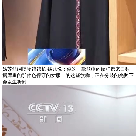
姑苏丝绸博物馆馆长 钱兆悦：像这一款丝巾的纹样都来自数
据库里的那件色保守的女服上的这些纹样，正在分歧的光照下
会发生折射，