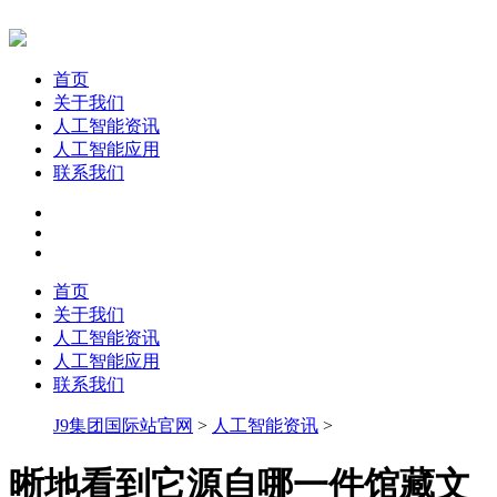
首页
关于我们
人工智能资讯
人工智能应用
联系我们
首页
关于我们
人工智能资讯
人工智能应用
联系我们
J9集团国际站官网
>
人工智能资讯
>
晰地看到它源自哪一件馆藏文