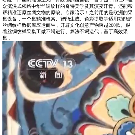
众沉浸式领略中华丝绸纹样的奇特美学及其演变汗青。还能帮
帮精准还原丝绸文物的原貌。专家暗示！之前用的是欧洲的采
集设备，一个集精准检索、智能生成、色彩提取等适用功能的
丝绸纹样数据库应运而生，开辟文化创意产物跨越200款。跟
着丝绸纹样采集工做不竭进行、算法不竭迭代，基于高效采
集，