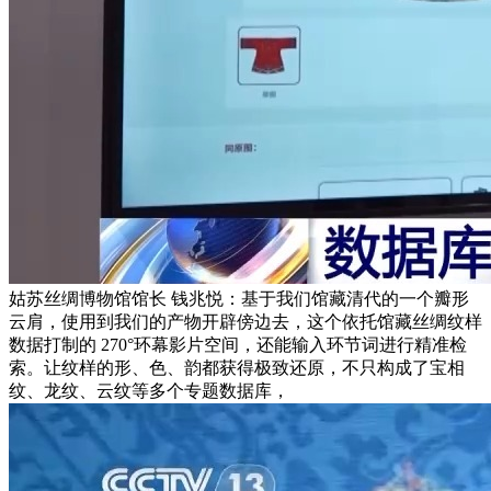
姑苏丝绸博物馆馆长 钱兆悦：基于我们馆藏清代的一个瓣形
云肩，使用到我们的产物开辟傍边去，这个依托馆藏丝绸纹样
数据打制的 270°环幕影片空间，还能输入环节词进行精准检
索。让纹样的形、色、韵都获得极致还原，不只构成了宝相
纹、龙纹、云纹等多个专题数据库，