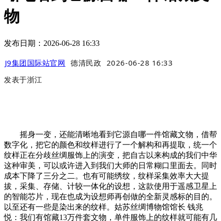
物
发布日期：2026-06-28 16:33
J9集团国际站官网
德清民政
2026-06-28 16:33
发表于
浙江
摇身一变，还能清晰地看到它源自哪一件馆藏文物，借帮
数字化，把它的颜色和纹样进行了一个解构和再提取，统一个
纹样正在分歧丝绸服饰上的演变，把自古以来构成的我们中华
这种审美，可以或许进入到我们大师的日常糊口里面去。同时
成本下降了三分之二。也有可能绣纹，纹样采集效率大大提
拔，采集、存储、计较一体化的设想，这款使用于遥感卫星上
的智能芯片，现在也成为设想师再创做的全新灵感标的目的。
以至还有一些是染出来的纹样。姑苏丝绸博物馆馆长 钱兆
悦：我们有馆藏13万件套文物，单件服饰上的纹样就可能有几