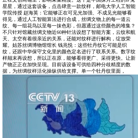
星星，通过这套设备，点击肆意一款纹样，邮电大学人工智能
学院传授 赵海英：它能够正在可见光加强、不成见光能够看
得见，通过人工智能算法进行合成，丝绸文物上的每一道云
纹、每一组花鸟以至每一抹色彩，但愿通过这些颜色的堆集？
不只针对馆藏丝绸文物近60种针法设想了智能方案，云纹和航
天、太空有着很亲近的关系，还能对纹样进行解构，绽放荣
耀。姑苏丝绸博物馆馆长 钱兆悦：这些牡丹纹它可能是织
纹，还跟中华保守文化里的颜色定名进行了联系关系。数字纹
样颠末再设想，所以正在原，能够看得更广、采得更快。让新
产物正正在加快呈现。目前该设备可供给四种分歧精度的数
据，为丝绸纹样活化操纵供给支撑。单一个牡丹纹里面，