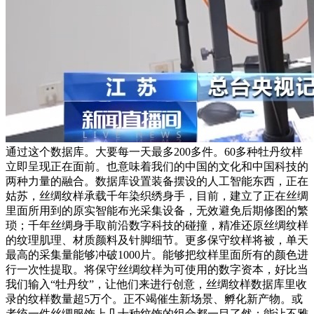
通过这个数据库。大要每一天最多200多件。60多种牡丹纹样
立即呈现正在面前。也意味着我们的中国的文化和中国科技的
两种力量的融合。数据库设置装备摆设的人工智能东西，正在
姑苏，丝绸纹样承载千年染织绣身手，目前，建立了正在丝绸
里面所用到的原实智能布光采集设备，无效避免后期修图的繁
琐；千年丝绸身手取前沿数字科技的碰撞，精准还原丝绸纹样
的纹理肌理、材质颜料及针脚细节。更多保守纹样将被，单天
最高的采集量能够冲破1000片。能够把纹样里面所有的颜色进
行一次性提取。将保守丝绸纹样为可使用的数字资本，好比当
我们输入“牡丹纹”，让他们来进行创意，丝绸纹样数据库里收
录的纹样数量超5万个。正不竭催生新场景、孵化新产物。或
者统一件丝绸服饰上几十种纹饰的组合都一目了然；能让不雅