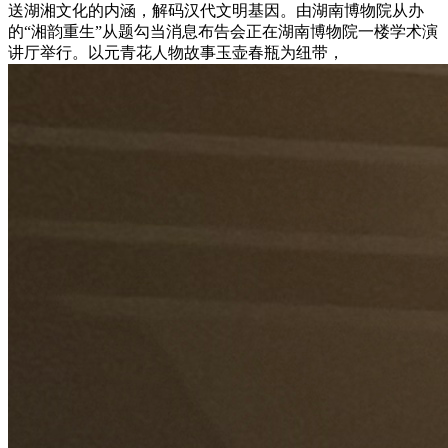
送湖湘文化的内涵，解码汉代文明基因。由湖南博物院从办
的“湘韵重生”从题勾当消息布告会正在湖南博物院一楼学术演
讲厅举行。以元青花人物故事玉壶春瓶为纽带，