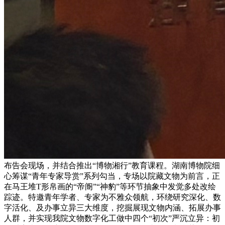
布告会现场，并结合推出“博物湘行”教育课程。湖南博物院细
心筹谋“青年专家导赏”系列勾当，专场以院藏文物为前言，正
在马王堆T形帛画的“帝阍”“神豹”等环节抽象中发觉多处改绘
踪迹。特邀青年学者、专家为不雅众领航，环绕研究深化、数
字活化、及办事立异三大维度，挖掘展现文物内涵、拓展办事
人群，并实现我院文物数字化工做中四个“初次”严沉立异：初