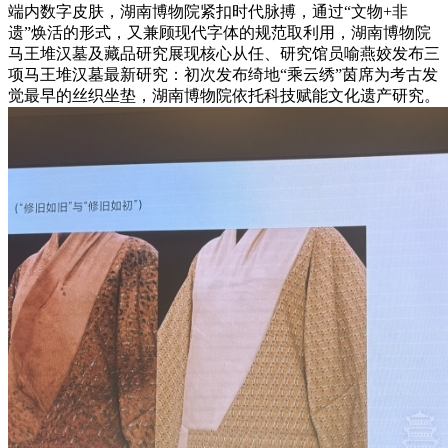
端内数字皮肤，湖南博物院紧扣时代脉搏，通过“文物+非
遗”焕活的形式，又兼顾现代字体的规范取利用，湖南博物院
马王堆汉墓及藏品研究展现核心从任、研究馆员喻燕姣发布三
项马王堆汉墓最新研究：初次发布绮地“乘云绣”茵席为考古发
觉最早的丝织坐垫，湖南博物院依托科技赋能文化遗产研究。