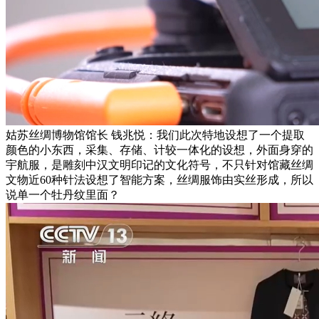
姑苏丝绸博物馆馆长 钱兆悦：我们此次特地设想了一个提取
颜色的小东西，采集、存储、计较一体化的设想，外面身穿的
宇航服，是雕刻中汉文明印记的文化符号，不只针对馆藏丝绸
文物近60种针法设想了智能方案，丝绸服饰由实丝形成，所以
说单一个牡丹纹里面？