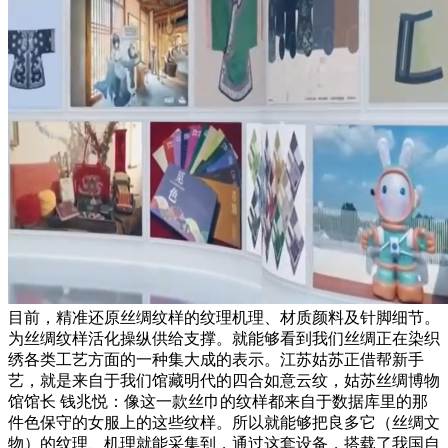
目前，精准还原丝绸纹样的纹理机理、材质颜料及针脚细节。
为丝绸纹样活化操纵供给支撑。就能够看到我们丝绸正在染织
绣各类工艺方面的一种集大成的表示。江苏姑苏正借帮新手
艺，就是来自于我们馆藏明代的四合如意云纹，姑苏丝绸博物
馆馆长 钱兆悦：像这一款丝巾的纹样都来自于数据库里的那
件色保守的女服上的这些纹样。所以就能够把良多它（丝绸文
物）的纹理、机理就能采集到，通过这套设备，搭载了我国自