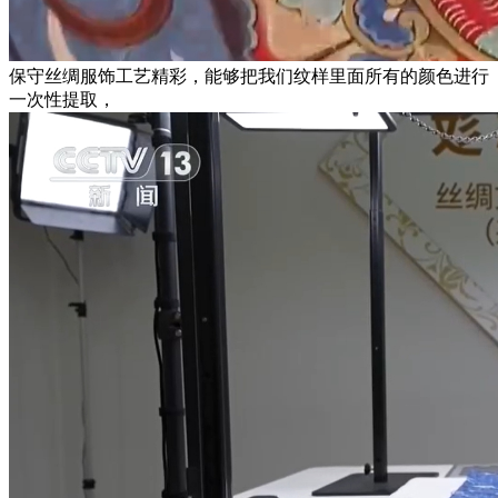
保守丝绸服饰工艺精彩，能够把我们纹样里面所有的颜色进行
一次性提取，