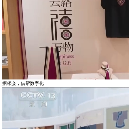
据领会，借帮数字化，