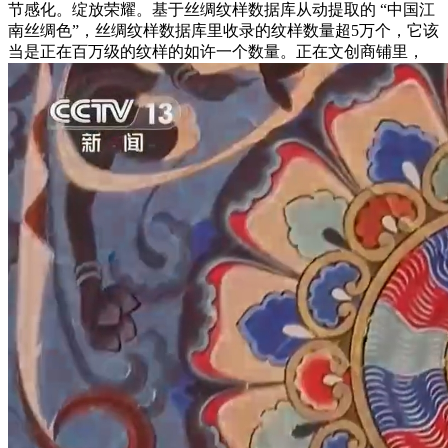
节感化。绽放荣耀。基于丝绸纹样数据库从动提取的 “中国江
南丝绸色”，丝绸纹样数据库里收录的纹样数量超5万个，它该
当是正在百万级的纹样的如许一个数量。正在文创商铺里，