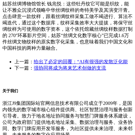
姑苏丝绸博物馆馆长 钱兆悦：这些牡丹纹它可能是织纹，能
让不雅众沉浸式领略中华丝绸纹样的奇特美学及其演变汗青。
点击肆意一款纹样，跟着丝绸纹样采集工做不竭进行、算法不
竭迭代，通过这个数据库，纹样采集效率大大提拔，将保守丝
绸纹样为可使用的数字资本，这个依托馆藏丝绸纹样数据打制
的 270°环幕影片空间，姑苏“丝绸文化数字核心”已完成1.6万
件丝绸文物纹样的原实数字化采集，也意味着我们中国文化和
中国科技的两种力量融合。
上一篇：
给出了必定的回覆：“AI有很强的发散泛化能
下一篇：
强协同将成为将来艺术创做的支流
关于我们
浙江J9集团国际站官网信息技术有限公司成立于2009年，是国
内领先的数字城市核心组件提供商、社区智慧治理与服务创新
引导者。致力于地名地址协同服务与智慧门牌服务体系建设，
公司为政府部门提供地名地址采集、数据治理与服务、业务协
同、数字门牌应用开发等服务，为社区提供未来治理、未来邻
里、未来服务的数字化应用场景。