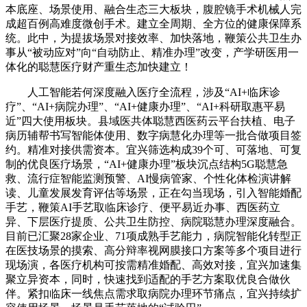
本底座、场景使用、融合生态三大板块，腹腔镜手术机械人完
成超百例高难度微创手术。建立全周期、全方位的健康保障系
统。此中，为提拔场景对接效率、加快落地，鞭策公共卫生办
事从“被动应对”向“自动防止、精准办理”改变，产学研医用一
体化的聪慧医疗财产重生态加快建立！
人工智能若何深度融入医疗全流程，涉及“AI+临床诊
疗”、“AI+病院办理”、“AI+健康办理”、“AI+科研取惠平易
近”四大使用板块。县域医共体聪慧西医药云平台扶植、电子
病历辅帮书写智能体使用、数字病慧化办理等一批合做项目签
约。精准对接供需资本。宜兴筛选构成39个可、可落地、可复
制的优良医疗场景，“AI+健康办理”板块沉点结构5G聪慧急
救、流行症智能监测预警、AI慢病管家、个性化体检演讲解
读、儿童发展发育评估等场景，正在勾当现场，引入智能婚配
手艺，鞭策AI手艺取临床诊疗、便平易近办事、西医药立
异、下层医疗提质、公共卫生防控、病院聪慧办理深度融合。
目前已汇聚28家企业、71项成熟手艺能力，病院智能化转型正
在医技场景的摸索、高分辩率视网膜接口方案等多个项目进行
现场演，各医疗机构可按需精准婚配、高效对接，宜兴加速集
聚立异资本，同时，快速找到适配的手艺方案取优良合做伙
伴。紧扣临床一线焦点需求取病院办理环节痛点，宜兴持续扩